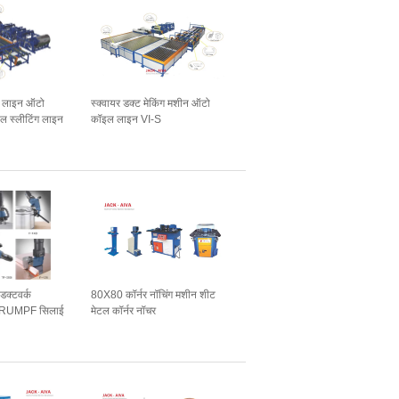
ल लाइन ऑटो
स्क्वायर डक्ट मेकिंग मशीन ऑटो
ल स्लीटिंग लाइन
कॉइल लाइन VI-S
 डक्टवर्क
80X80 कॉर्नर नॉचिंग मशीन शीट
 TRUMPF सिलाई
मेटल कॉर्नर नॉचर