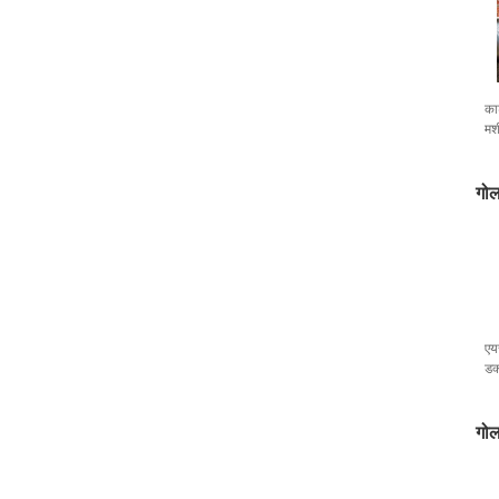
का
मश
गोल
एय
डक
M
गोल