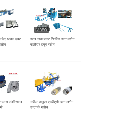
के लिए ओवल डक्ट
डबल लॉक पोस्ट टेंशनिंग डक्ट मशीन
 मशीन
नालीदार ट्यूब मशीन
 ग्लास फ्लेक्सिबल
लचीला अछूता एचवीएसी डक्ट मशीन
मी
डक्टवर्क मशीन