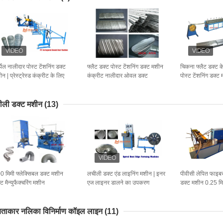
पिल नालीदार पोस्ट टेंशनिंग डक्ट
फ्लैट डक्ट पोस्ट टेंशनिंग डक्ट मशीन
चिकना फ्लैट डक्ट 
न | प्रेस्ट्रेस्ड कंक्रीट के लिए
कंक्रीट नालीदार ओवल डक्ट
पोस्ट टेंशनिंग डक्ट
ी ट्यूब फॉर्मर
ीली डक्ट मशीन
(13)
0 मिमी फ्लेक्सिबल डक्ट मशीन
लचीली डक्ट एंड लाइनिंग मशीन | इनर
पीवीसी लेपित फाइबर
ट मैन्युफैक्चरिंग मशीन
एज लाइनर डालने का उपकरण
डक्ट मशीन 0.25 मि
ाकार नलिका विनिर्माण कॉइल लाइन
(11)