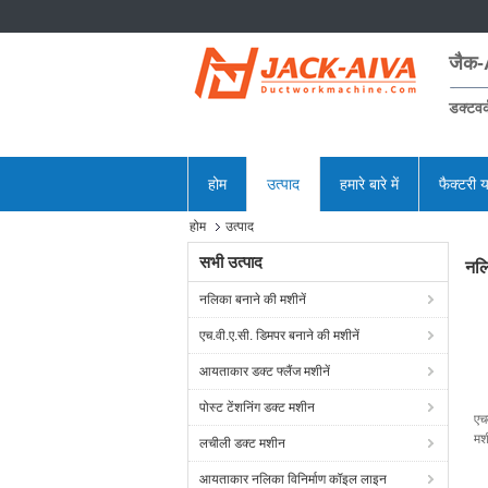
जैक-
डक्टवर्
होम
उत्पाद
हमारे बारे में
फैक्टरी य
होम
उत्पाद
सभी उत्पाद
नलि
नलिका बनाने की मशीनें
एच.वी.ए.सी. डिमपर बनाने की मशीनें
आयताकार डक्ट फ्लैंज मशीनें
पोस्ट टेंशनिंग डक्ट मशीन
एच
मश
लचीली डक्ट मशीन
35
आयताकार नलिका विनिर्माण कॉइल लाइन