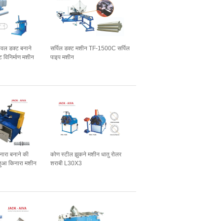
वल डक्ट बनाने
सर्पिल डक्ट मशीन TF-1500C सर्पिल
ट विनिर्माण मशीन
पाइप मशीन
ारा बनाने की
कोण स्टील झुकने मशीन धातु रोलर
हुआ किनारा मशीन
शराबी L30X3