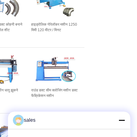
डक्ट कोहनी बनाने
हाइड्रोलिक गोरेलॉकर मशीन 1250
ील शीट
मिमी 120 मीटर / मिनट
ीन धातु झुकने
राउंड डक्ट सीम क्लोजिंग मशीन डक्ट
फैब्रिकेशन मशीन
sales