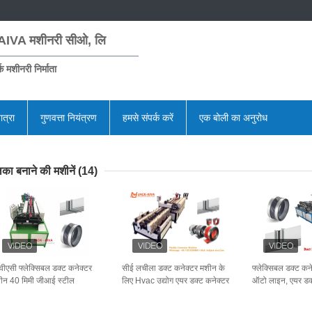
AIVA मशीनरी सीओ, लि
क मशीनरी निर्माता
ात्रा
गुणवत्ता नियंत्रण
हमसे संपर्क करें
एक बोली का अनुरोध
का बनाने की मशीनें
(14)
वीएसी फ्लेक्सिबल डक्ट कनेक्टर
सीई लचीला डक्ट कनेक्टर मशीन के
फ्लेक्सिबल डक्ट कन
ीन 40 मिमी जीआई स्टील
लिए Hvac उद्योग एयर डक्ट कनेक्टर
ऑटो लाइन, एयर डक
00x1300x1300 मिमी
संयुक्त