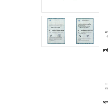
सर्
मशी
पीट
लच
10
डक्
आयत