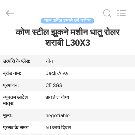
JIANGYIN
JACK-
AIVA
MACHINERY
CO.,
गोल फ़्लैंज बनाने की मशीन
LTD.
All
Rights
कोण स्टील झुकने मशीन धातु रोलर
घर
Reserved.
शराबी L30X3
उत्पाद
उत्पत्ति के प्लेस:
चीन
हमारे
ब्रांड नाम:
Jack-Aiva
बारे
प्रमाणन:
CE SGS
में
न्यूनतम आदेश
बातचीत योग्य
मात्रा:
कारखाने
मूल्य:
negotiable
का
प्रसव के समय:
60 कार्य दिवस
दौरा