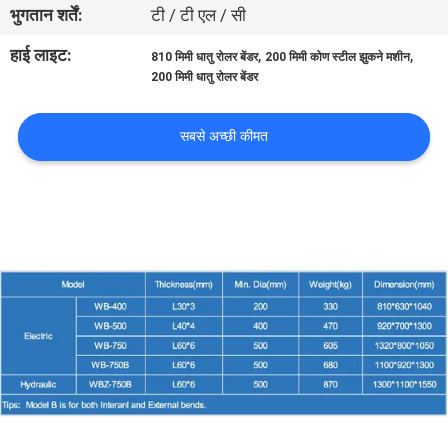
भुगतान शर्तें:
टी / टी एल / सी
गुणवत्ता
हाई लाइट:
,
,
810 मिमी धातु रोलर बेंडर
200 मिमी कोण स्टील झुकने मशीन
200 मिमी धातु रोलर बेंडर
नियंत्रण
सबसे अच्छी कीमत
हमसे
संपर्क
करें
समाचार
उद्धरण
मांगें