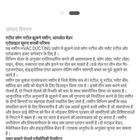
साइटमैप
PRIVACY
उत्पाद विवरण
POLICY
स्टील कोण स्टील झुकने मशीन,
आर
ओल बेंडर
प्रोफ़ाइल
घूमना
शराबी परिचय
यह मशीन HVAC DUCTING उद्योग में झुकने वाले कोण स्टील और फ्लैट स्टील और
प्रोडक्शन डक्ट कनेक्टर के लिए है।
विभिन्न रोलर के अनुसार प्रतिस्थापित करने की आवश्यकता है, कोण लोहा, फ्लैट लोहा,
पाइप, चैनल, स्क्वायर पास और इतने पर रोल कर सकते हैं।वर्क रोल पर तीन रोल गैप-
एडजस्टेबल, हाइड्रोलिक एंगल आयरन रोलिंग मशीन सामग्री बचत का पूर्व-झुकने का
कार्य है।
मशीन एक कुशल प्रसंस्करण मशीन है जिसे विशेष रूप से I स्टील, यू स्टील, फ्लैट बीम,
सॉलिड बार आदि को मोड़ने के लिए डिज़ाइन किया गया है। इसमें तीन काम करने वाले
रोलर्स हैं, दो निचले रोलर्स की स्थिति को चाप के साथ समायोजित किया जा सकता है।
आनुपातिक स्टील अनुभागों के झुकने में काम की गुणवत्ता को नियंत्रित करने के लिए मशीन
के दोनों किनारों पर सहायक रोलर्स स्थापित किए जाते हैं।मशीन विभिन्न कार्यों के साथ
संचालित करने के लिए विश्वसनीय है और एक आदर्श झुकने वाली मशीन है जो समायोज्य है
और केवल डाई सेटिंग्स को फिर से जोड़कर विभिन्न प्रकार की सामग्रियों और विशिष्टताओं
से निपटने में सक्षम है।यह मर जाता है बदलने की आवश्यकता को दूर करता है।मशीन
लचीलेपन और विश्वसनीयता के साथ कम लागत प्रदान करती है।दो स्टाइल बेंडर,
मैकेनिकल बेंडर और हाइड्रोलिक बेंडर हैं।ग्राहक अनुरोध के अनुसार चुनाव कर सकता
है।
पावर झुकने रोलर्स प्रौद्योगिकी पैरामीटर