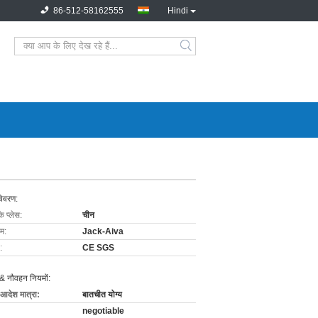
86-512-58162555
Hindi
विवरण:
के प्लेस:
चीन
ाम:
Jack-Aiva
:
CE SGS
& नौवहन नियमों:
 आदेश मात्रा:
बातचीत योग्य
negotiable