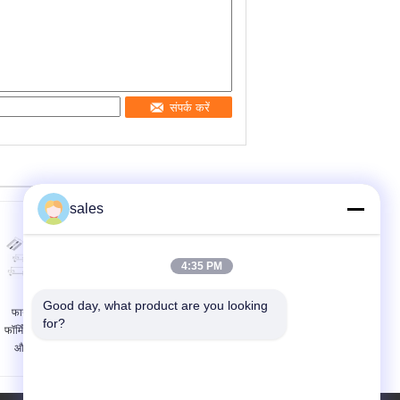
संपर्क करें
sales
4:35 PM
Good day, what product are you looking 
फायर डैम्पर ब्लेड रोल
एचवीएसी फायर डिमपर रोल
for?
फॉर्मिंग मशीन | ट्रिपल वी
बनाने की मशीन
और एयरफ़ॉइल ब्लेड
प्रोडक्शन लाइन