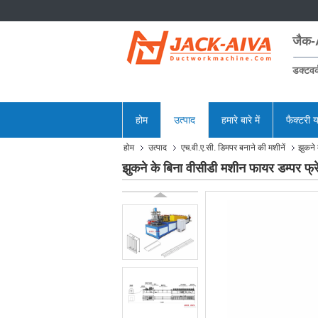
जैक-
डक्टवर्
होम
उत्पाद
हमारे बारे में
फैक्टरी य
होम
उत्पाद
एच.वी.ए.सी. डिमपर बनाने की मशीनें
झुकने 
झुकने के बिना वीसीडी मशीन फायर डम्पर फ्