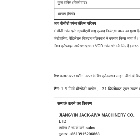
कुल शक्ति (किलोवाट)
आयाम (मिमी)
आग
वीसीडी
स्पंज
संक्षिप्त परिचय
वीसीडी स्पंज फ्रेम एचवीएसी वायु प्रवाह नियंत्रण वाल्व का मुख्य 
कंडीशनिंग, वेंटिलेशन सिस्टम नलिकाओं में उपयोग किया जाता है
निम्न प्रोफ़ाइल आरेखण प्रकार VCD स्पंज फ़्रेम के लिए है।कस्ट
टैग:
फायर डम्पर मशीन, डम्पर केसिंग प्रोडक्शन लाइन, वीसीडी डैम्पर,
,
टैग:
1.5 मिमी वीसीडी मशीन
31 किलोवाट एयर डक्ट 
सम्पर्क करने का विवरण
JIANGYIN JACK-AIVA MACHINERY CO.,
LTD
व्यक्ति से संपर्क करें:
sales
दूरभाष:
+8613915206868