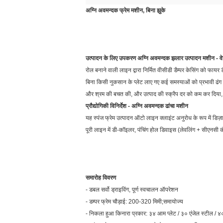
अग्नि अवमन्दक
फ्रेम मशीन
, बिना झुके
उत्पादन के लिए उपकरण
अग्नि अवमन्दक
झलार
उत्पादन मशीन
- वे
रोल बनाने वाली लाइन द्वारा निर्मित वीसीडी डैम्पर केसिंग को फाय
बिना किसी नुकसान के प्लेट लाए गए कई समस्याओं को प्रभावी ढं
और श्रम की बचत की, और उत्पाद की स्क्रैप दर को कम कर दिया, 
प्रौद्योगिकी विनिर्देश
-
अग्नि अवमन्दक
ढांचा
मशीन
यह स्पंज फ्रेम उत्पादन ऑटो लाइन क्लाइंट अनुरोध के रूप में डिज़
पूरी लाइन में डी-कॉइलर, पंचिंग होल डिवाइस (लेवलिंग + सीएनसी कंट्
समारोह विवरण
- डबल सर्वो ड्राइविंग, पूर्ण स्वचालन ऑपरेशन
- डम्पर फ्रेम चौड़ाई: 200-320 मिमी;समायोज्य
- निकला हुआ किनारा प्रकार: ३४ आम प्लेट / ३० एंजेल स्टील / 