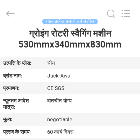
JIANGYIN
JACK-
AIVA
MACHINERY
CO.,
गोल फ़्लैंज बनाने की मशीन
LTD.
All
Rights
ग्रोइंग रोटरी स्वैगिंग मशीन
घर
Reserved.
530mmx340mmx830mm
उत्पाद
उत्पत्ति के प्लेस:
चीन
हमारे
ब्रांड नाम:
Jack-Aiva
बारे
प्रमाणन:
CE SGS
में
न्यूनतम आदेश
बातचीत योग्य
मात्रा:
कारखाने
मूल्य:
negotiable
का
प्रसव के समय:
60 कार्य दिवस
दौरा