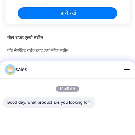
जारी रखें
गोल डक्ट एल्बो मशीन
गॉर्ड सेगमेंटेड राउंड डक्ट एल्बो मेकिंग मशीन
पाइप कोहनी वेल्डिंग मशीन गोल डक्ट कोहनी बनाने की मशीन
sales
नालीदार पाइप गोल डक्ट कोहनी बनाने की मशीन जीआई स्टील शीट
10:45 AM
लोकप्रिय श्रेणियां
सभी
Good day, what product are you looking for?
एच.वी.ए.सी. डिमपर बनाने 
नलिका बनाने की मशीनें
की मशीनें
आयताकार डक्ट फ्लैंज 
पोस्ट टेंशनिंग डक्ट मशीन
मशीनें