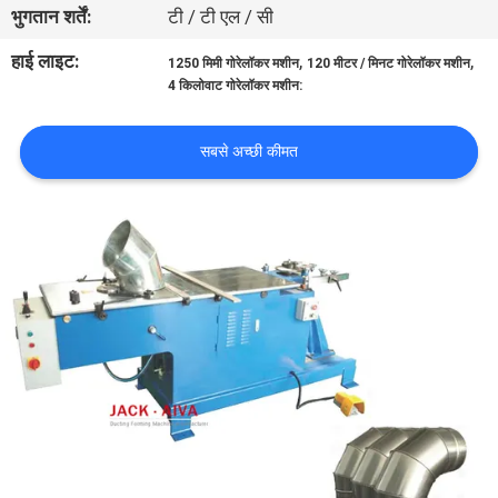
भुगतान शर्तें:
टी / टी एल / सी
गुणवत्ता
हाई लाइट:
,
,
1250 मिमी गोरेलॉकर मशीन
120 मीटर / मिनट गोरेलॉकर मशीन
4 किलोवाट गोरेलॉकर मशीन:
नियंत्रण
सबसे अच्छी कीमत
हमसे
संपर्क
करें
समाचार
उद्धरण
मांगें