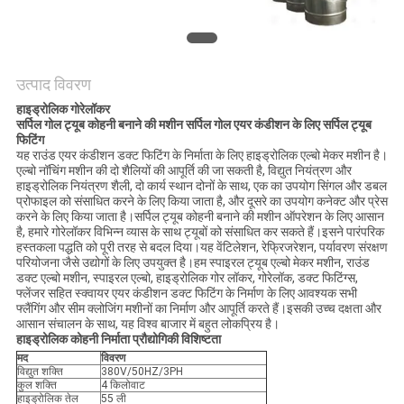
साइटमैप
PRIVACY
उत्पाद विवरण
POLICY
हाइड्रोलिक
गोरेलॉकर
सर्पिल गोल ट्यूब कोहनी बनाने की मशीन
सर्पिल गोल एयर कंडीशन के लिए सर्पिल ट्यूब
फिटिंग
यह राउंड एयर कंडीशन डक्ट फिटिंग के निर्माता के लिए हाइड्रोलिक एल्बो मेकर मशीन है।
एल्बो नॉचिंग मशीन की दो शैलियों की आपूर्ति की जा सकती है, विद्युत नियंत्रण और
हाइड्रोलिक नियंत्रण शैली, दो कार्य स्थान दोनों के साथ, एक का उपयोग सिंगल और डबल
प्रोफाइल को संसाधित करने के लिए किया जाता है, और दूसरे का उपयोग कनेक्ट और प्रेस
करने के लिए किया जाता है।सर्पिल ट्यूब कोहनी बनाने की मशीन ऑपरेशन के लिए आसान
है, हमारे गोरेलॉकर विभिन्न व्यास के साथ ट्यूबों को संसाधित कर सकते हैं।इसने पारंपरिक
हस्तकला पद्धति को पूरी तरह से बदल दिया।यह वेंटिलेशन, रेफ्रिजरेशन, पर्यावरण संरक्षण
परियोजना जैसे उद्योगों के लिए उपयुक्त है।हम स्पाइरल ट्यूब एल्बो मेकर मशीन, राउंड
डक्ट एल्बो मशीन, स्पाइरल एल्बो, हाइड्रोलिक गोर लॉकर, गोरेलॉक, डक्ट फिटिंग्स,
फ्लेंजर सहित स्क्वायर एयर कंडीशन डक्ट फिटिंग के निर्माण के लिए आवश्यक सभी
फ्लैंगिंग और सीम क्लोजिंग मशीनों का निर्माण और आपूर्ति करते हैं।इसकी उच्च दक्षता और
आसान संचालन के साथ, यह विश्व बाजार में बहुत लोकप्रिय है।
हाइड्रोलिक कोहनी निर्माता प्रौद्योगिकी विशिष्टता
मद
विवरण
विद्युत शक्ति
380V/50HZ/3PH
कुल शक्ति
4 किलोवाट
हाइड्रोलिक तेल
55 ली