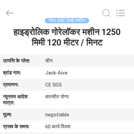
JIANGYIN
JACK-
AIVA
MACHINERY
CO.,
गोल डक्ट एल्बो मशीन
LTD.
All
Rights
हाइड्रोलिक गोरेलॉकर मशीन 1250
घर
Reserved.
मिमी 120 मीटर / मिनट
उत्पाद
उत्पत्ति के प्लेस:
चीन
हमारे
ब्रांड नाम:
Jack-Aiva
बारे
प्रमाणन:
CE SGS
में
न्यूनतम आदेश
बातचीत योग्य
मात्रा:
कारखाने
मूल्य:
negotiable
का
प्रसव के समय:
60 कार्य दिवस
दौरा