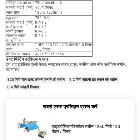
संपीड़ित हवा की खपत
75L / घंटा 6har 6
सामग्री मोटाई (मिमी)
१२०मी/मिनट
व्यास सीमा
125-￠1250mm
शुद्ध वजन
750 किग्रा
सामग्री मोटाई (मिमी)
0.4-1.2
काले इस्पात
0.4-1.2
जस्ती इस्पात
0.4-0.8
स्टेनलेस स्टील
0.4-1.2
अल्युमीनियम
उत्पादन समय
1 पीसी 200 मिमी 90 ℃ कोहनी 1.5 मिनट
वजन
750 किग्रा
पैकेजिंग का आकार
२६५० *८५०* १०९०
डक्ट फिटिंग प्रक्रिया प्रवाह
टैग: हाइड्रोलिक एल्बो मेकर, स्पाइरल राउंड ट्यूब, फ्लैंगिंग और सीम क्लोजिंग मशीन,
गोरेलॉकर
125 मिमी गोल डक्ट कोहनी बनाने की मशीन
1.2 मिमी कोहनी ठंड बनाने की मशीन
0.4 मिमी कोहनी निर्माता
सबसे उत्तम प्रतिदान प्राप्त करें
हाइड्रोलिक गोरेलॉकर मशीन 1250 मिमी 120
मीटर / मिनट