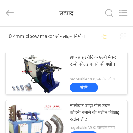
JIANGYIN
JACK-
AIVA
उत्पाद
MACHINERY
CO.,
LTD.
All
Rights
घर
Reserved.
0 4mm elbow maker ऑनलाइन निर्माण
उत्पाद
हाफ हाइड्रोलिक एल्बो मेकर
एल्बो कोल्ड बनाने की मशीन
हमारे
बारे
negotiable MOQ:बातचीत योग्य
संपर्क
में
नालीदार पाइप गोल डक्ट
कारखाने
कोहनी बनाने की मशीन जीआई
का
स्टील शीट
negotiable MOQ:बातचीत योग्य
दौरा