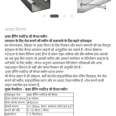
साइटमैप
PRIVACY
POLICY
उत्पाद विवरण
डक्ट हैंगिंग स्लॉटेड सी चैनल
मशीन
उत्पादन के लिए रोल बनाने की मशीन
सी डक्टवर्क के लिए बढ़ते प्रोफाइल
हम योजनाकार, ठेकेदार या डक्ट फिटर के लिए निलंबन और बन्धन सामग्री की एक विस्तृत
श्रृंखला के लिए चैनल उत्पादन लाइनों को अनुकूलित कर सकते हैं।चैनल सेक्शन/
स्ट्रट्स से लेकर विभिन्न डक्ट हैंगर से लेकर पाइप क्लैम्प्स और बीम क्लैम्प्स तक आपको
वह सब कुछ मिल जाएगा जो आपको त्वरित और आसान सस्पेंशन या वेंटिलेशन डक्ट्स के
अटैचमेंट के लिए चाहिए।चैनल अनुभाग आयताकार वेंटिलेशन नलिकाओं और अन्य
पाइपलाइन सिस्टम के सही और सरल निलंबन की अनुमति देते हैं।
डक्ट हैंगिंग स्लॉटेड सी चैनल
मशीन घटक बनाना
सी चैनल लाइन में डी-कॉइलर, सर्वो कंट्रोल हाइड्रोलिक होल पंचिंग डिवाइस, मेन रोल
बनाने की मशीन, हाइड्रोलिक कटर और रन आउट टेबल शामिल हैं।रोल बनाने वाली
लाइन तकनीक इस प्रकार है,
मुख्य पैरामीटर -
डक्ट हैंगिंग स्लॉटेड सी चैनल
मशीन
प्रोफ़ाइल नाम
डक्ट हैंगिंग स्लॉटेड सी चैनल
रोलर स्टेशन बनाना:
18 स्टेशन
रोलर शाफ्ट बनाना:
Φ42mm
रोलर्स बनाना
Cr12Mov, शमन, कठोरता HRC60-62º
बनाने की गति:
0 -10 मीटर / मिनट
मुखयमोटर:
7.5 किलोवाट,