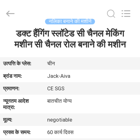
JIANGYIN
JACK-
AIVA
MACHINERY
CO.,
नलिका बनाने की मशीनें
LTD.
All
Rights
डक्ट हैंगिंग स्लॉटेड सी चैनल मेकिंग
घर
Reserved.
मशीन सी चैनल रोल बनाने की मशीन
उत्पाद
उत्पत्ति के प्लेस:
चीन
हमारे
ब्रांड नाम:
Jack-Aiva
बारे
प्रमाणन:
CE SGS
में
न्यूनतम आदेश
बातचीत योग्य
मात्रा:
कारखाने
मूल्य:
negotiable
का
प्रसव के समय:
60 कार्य दिवस
दौरा