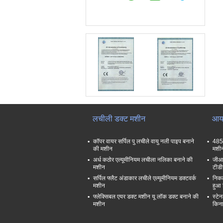
लचीली डक्ट मशीन
आयत
कॉपर वायर सर्पिल पु लचीले वायु नली पाइप बनाने
485
की मशीन
मशीन
अर्ध कठोर एल्यूमीनियम लचीला नलिका बनाने की
जीआई
मशीन
टीडी
सर्पिल फ्लैट अंडाकार लचीले एल्यूमीनियम डक्टवर्क
निकल
मशीन
हुआ 
फ्लेक्सिबल एयर डक्ट मशीन यू लॉक डक्ट बनाने की
स्टे
मशीन
किना