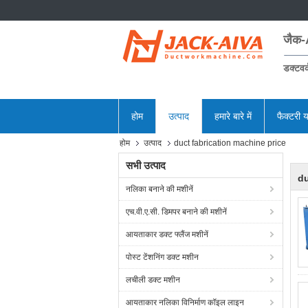
जैक-
डक्टवर्
होम
उत्पाद
हमारे बारे में
फैक्टरी य
होम
उत्पाद
duct fabrication machine price
सभी उत्पाद
du
नलिका बनाने की मशीनें
एच.वी.ए.सी. डिमपर बनाने की मशीनें
आयताकार डक्ट फ्लैंज मशीनें
पोस्ट टेंशनिंग डक्ट मशीन
लचीली डक्ट मशीन
आयताकार नलिका विनिर्माण कॉइल लाइन