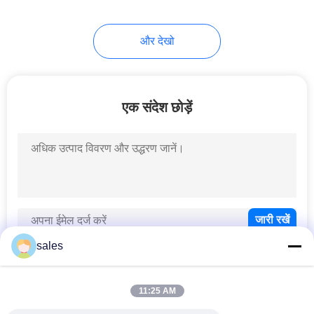
11
और देखो
गोल फ़्लैंज बनाने की मशीन
एक संदेश छोड़ें
7
गोल डक्ट एल्बो मशीन
sales
11:25 AM
लोकप्रिय श्रेणियां
सभी