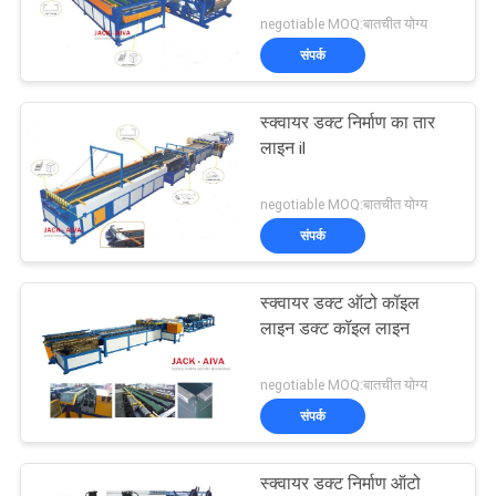
साइटमैप
negotiable MOQ:बातचीत योग्य
संपर्क
PRIVACY
13
POLICY
स्क्वायर डक्ट निर्माण का तार
लचीली डक्ट मशीन
लाइन il
negotiable MOQ:बातचीत योग्य
संपर्क
स्क्वायर डक्ट ऑटो कॉइल
11
लाइन डक्ट कॉइल लाइन
आयताकार नलिका
negotiable MOQ:बातचीत योग्य
विनिर्माण कॉइल लाइन
संपर्क
स्क्वायर डक्ट निर्माण ऑटो