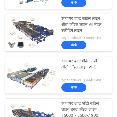
संपर्क
गुणवत्ता
स्क्वायर डक्ट कॉइल लाइन
नियंत्रण
13
ऑटो कॉइल लाइन VII मेटल
स्लीटिंग लाइन
आयताकार डक्ट फ्लैंज
negotiable MOQ:बातचीत योग्य
हमसे
मशीनें
संपर्क
संपर्क
करें
स्क्वायर डक्ट मेकिंग मशीन
ऑटो कॉइल लाइन VI-S
समाचार
4
negotiable MOQ:बातचीत योग्य
संपर्क
उद्धरण
पोस्ट टेंशनिंग डक्ट मशीन
मांगें
स्क्वायर डक्ट ऑटो कॉइल
लाइन डक्ट कॉइल लाइन
15000 × 5500x1300