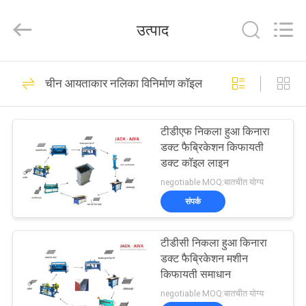
JIANGYIN
JACK-
AIVA
उत्पाद
MACHINERY
CO.,
LTD.
All
Rights
घर
14
Reserved.
चीन आयताकार नलिका विनिर्माण कॉइल लाइन
नलिका बनाने की मशीनें
उत्पाद
टीडीएफ निकला हुआ किनारा
डक्ट फैब्रिकेशन किफायती
हमारे
डक्ट कॉइल लाइन
बारे
negotiable MOQ:बातचीत योग्य
संपर्क
में
12
एच.वी.ए.सी. डिमपर बनाने
टीडीसी निकला हुआ किनारा
कारखाने
डक्ट फैब्रिकेशन मशीन
की मशीनें
का
किफायती समाधान
negotiable MOQ:बातचीत योग्य
दौरा