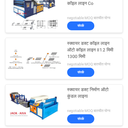
कॉइल लाइन Co
11
negotiable MOQ:बातचीत योग्य
आयताकार डक्ट
संपर्क
फैब्रिकेशन मशीन
स्क्वायर डक्ट कॉइल लाइन
ऑटो कॉइल लाइन Ⅱ1.2 मिमी
1300 मिमी
negotiable MOQ:बातचीत योग्य
संपर्क
7
स्क्वायर डक्ट निर्माण ऑटो
स्पाइरल डक्ट मशीन
कुंडल लाइनⅠ
negotiable MOQ:बातचीत योग्य
संपर्क